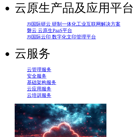
云原生产品及应用平台
J9国际研云 研制一体化工业互联网解决方案
磐云 云原生PaaS平台
J9国际云印 数字化文印管理平台
云服务
云管理服务
安全服务
基础架构服务
云应用服务
云培训服务