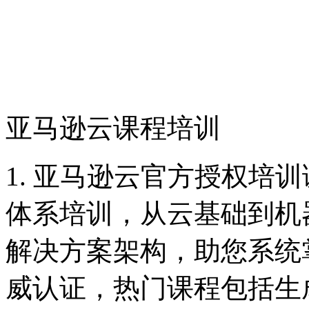
亚马逊云课程培训
1. 亚马逊云官方授权培训
体系培训，从云基础到机
解决方案架构，助您系统
威认证，热门课程包括生