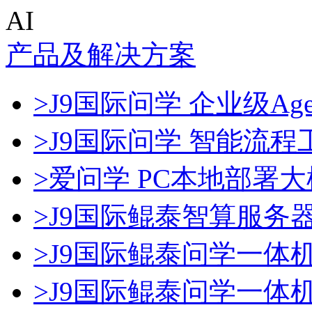
AI
产品及解决方案
>J9国际问学 企业级Age
>J9国际问学 智能流程
>爱问学 PC本地部署
>J9国际鲲泰智算服务
>J9国际鲲泰问学一体
>J9国际鲲泰问学一体机D