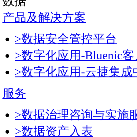
数据
产品及解决方案
>数据安全管控平台
>数字化应用-Blueni
>数字化应用-云捷集成
服务
>数据治理咨询与实施
>数据资产入表