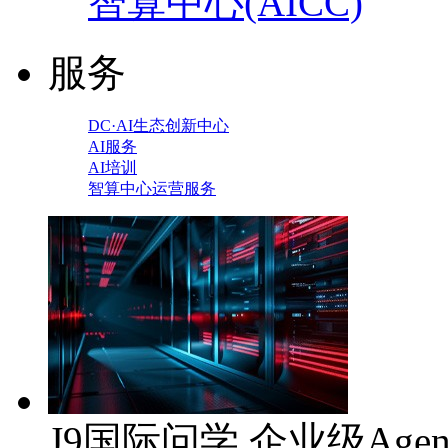
智算中心(AICC)
服务
DC·AI生态创新中心
AI服务
AI培训
智算中心运营服务
J9国际问学 企业级Age