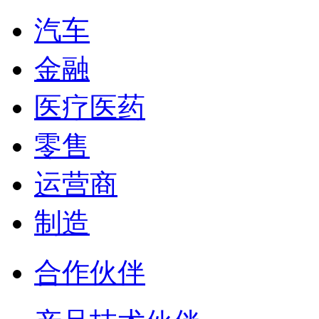
汽车
金融
医疗医药
零售
运营商
制造
合作伙伴