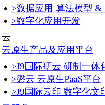
>数据应用-算法模型 & 
>数字化应用开发
云
云原生产品及应用平台
>J9国际研云 研制一
>磐云 云原生PaaS平台
>J9国际云印 数字化