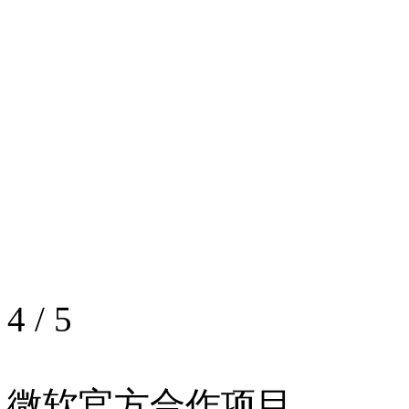
4
/
5
微软官方合作项目