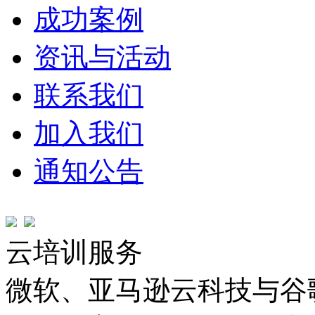
成功案例
资讯与活动
联系我们
加入我们
通知公告
云培训服务
微软、亚马逊云科技与谷