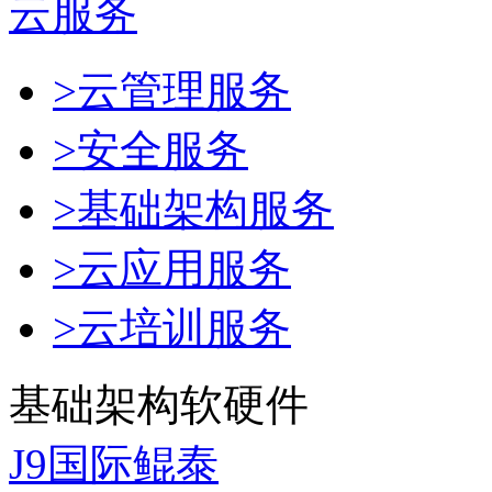
云服务
>云管理服务
>安全服务
>基础架构服务
>云应用服务
>云培训服务
基础架构软硬件
J9国际鲲泰