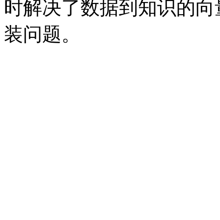
时解决了数据到知识的向
装问题。