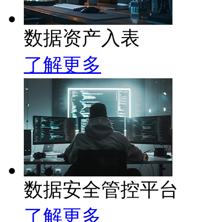
数据资产入表
了解更多
数据安全管控平台
了解更多