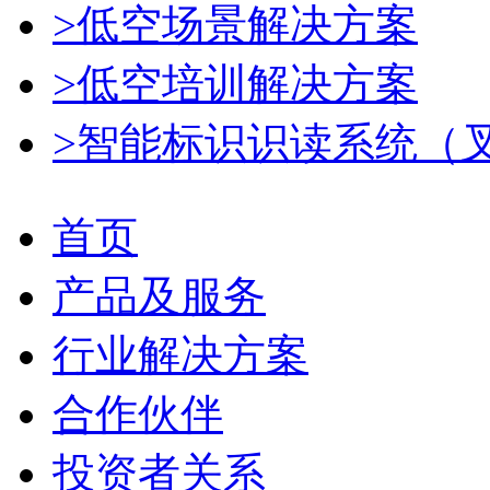
>低空场景解决方案
>低空培训解决方案
>智能标识识读系统（
首页
产品及服务
行业解决方案
合作伙伴
投资者关系