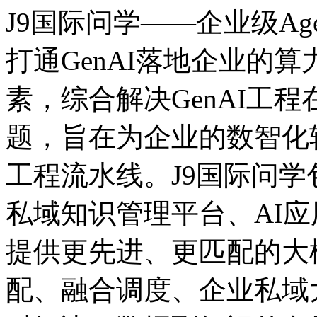
J9国际问学——企业级Age
打通GenAI落地企业的算力
素，综合解决GenAI工程在
题，旨在为企业的数智
工程流水线。J9国际问学包
私域知识管理平台、AI
提供更先进、更匹配的大
配、融合调度、企业