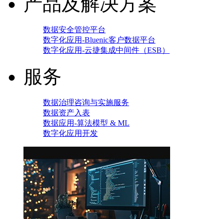
产品及解决方案
数据安全管控平台
数字化应用-Bluenic客户数据平台
数字化应用-云捷集成中间件（ESB）
服务
数据治理咨询与实施服务
数据资产入表
数据应用-算法模型 & ML
数字化应用开发