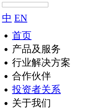
中
EN
首页
产品及服务
行业解决方案
合作伙伴
投资者关系
关于我们