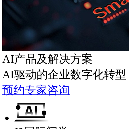
AI产品及解决方案
AI驱动的企业数字化转型
预约专家咨询