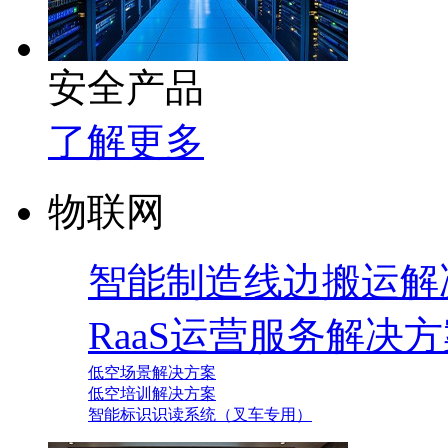
安全产品
了解更多
物联网
智能制造线边搬运解
RaaS运营服务解决
低空场景解决方案
低空培训解决方案
智能标识识读系统（叉车专用）