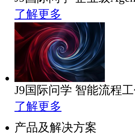
了解更多
J9国际问学 智能流程
了解更多
产品及解决方案