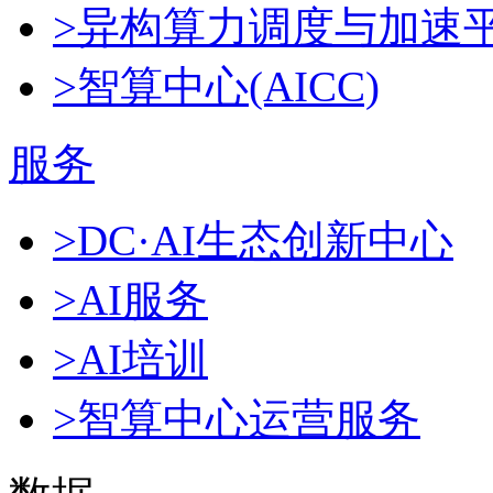
>异构算力调度与加速
>智算中心(AICC)
服务
>DC·AI生态创新中心
>AI服务
>AI培训
>智算中心运营服务