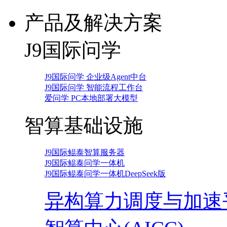
产品及解决方案
J9国际问学
J9国际问学 企业级Agent中台
J9国际问学 智能流程工作台
爱问学 PC本地部署大模型
智算基础设施
J9国际鲲泰智算服务器
J9国际鲲泰问学一体机
J9国际鲲泰问学一体机DeepSeek版
异构算力调度与加速