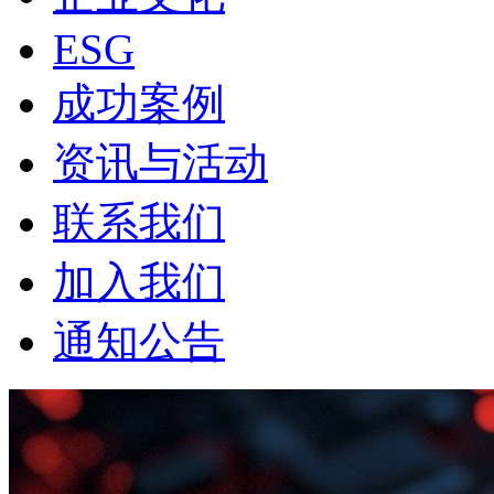
ESG
成功案例
资讯与活动
联系我们
加入我们
通知公告