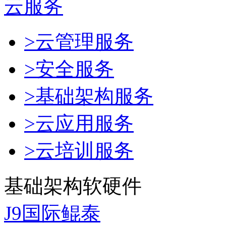
云服务
>云管理服务
>安全服务
>基础架构服务
>云应用服务
>云培训服务
基础架构软硬件
J9国际鲲泰