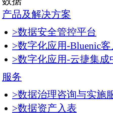
数据
产品及解决方案
>数据安全管控平台
>数字化应用-Blueni
>数字化应用-云捷集成
服务
>数据治理咨询与实施
>数据资产入表