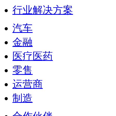
行业解决方案
汽车
金融
医疗医药
零售
运营商
制造