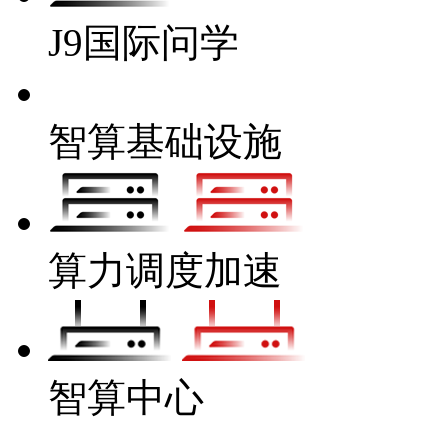
J9国际问学
智算基础设施
算力调度加速
智算中心